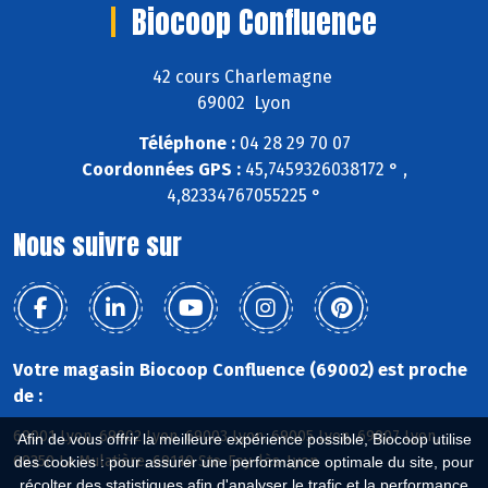
Biocoop Confluence
42 cours Charlemagne
69002 Lyon
Téléphone :
04 28 29 70 07
Coordonnées GPS :
45,7459326038172 ° ,
4,82334767055225 °
Nous suivre sur
Votre magasin Biocoop Confluence (69002) est proche
de :
69001 Lyon, 69002 Lyon, 69003 Lyon, 69005 Lyon, 69007 Lyon,
Afin de vous offrir la meilleure expérience possible, Biocoop utilise
69350 La Mulatière, 69110 Ste-Foy-lès-Lyon
des cookies : pour assurer une performance optimale du site, pour
récolter des statistiques afin d'analyser le trafic et la performance