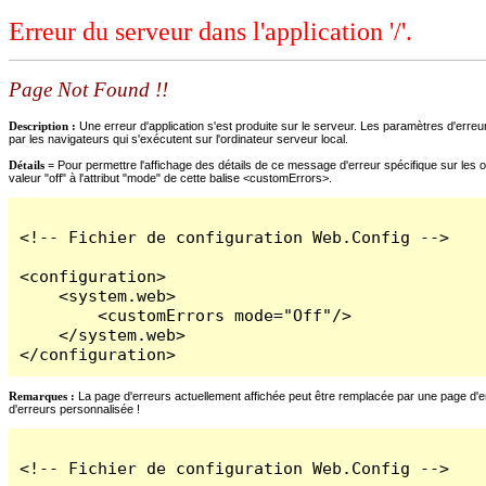
Erreur du serveur dans l'application '/'.
Page Not Found !!
Description :
Une erreur d'application s'est produite sur le serveur. Les paramètres d'erreur
par les navigateurs qui s'exécutent sur l'ordinateur serveur local.
Détails =
Pour permettre l'affichage des détails de ce message d'erreur spécifique sur les o
valeur "off" à l'attribut "mode" de cette balise <customErrors>.
<!-- Fichier de configuration Web.Config -->

<configuration>

    <system.web>

        <customErrors mode="Off"/>

    </system.web>

</configuration>
Remarques :
La page d'erreurs actuellement affichée peut être remplacée par une page d'erre
d'erreurs personnalisée !
<!-- Fichier de configuration Web.Config -->
