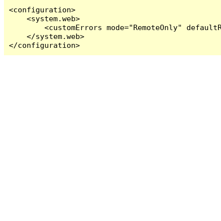
<configuration>

    <system.web>

        <customErrors mode="RemoteOnly" defaultR
    </system.web>

</configuration>