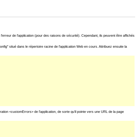
l'erreur de l'application (pour des raisons de sécurité). Cependant, ils peuvent être affichés
fig" situé dans le répertoire racine de l'application Web en cours. Attribuez ensuite la
uration <customErrors> de l'application, de sorte qu'il pointe vers une URL de la page