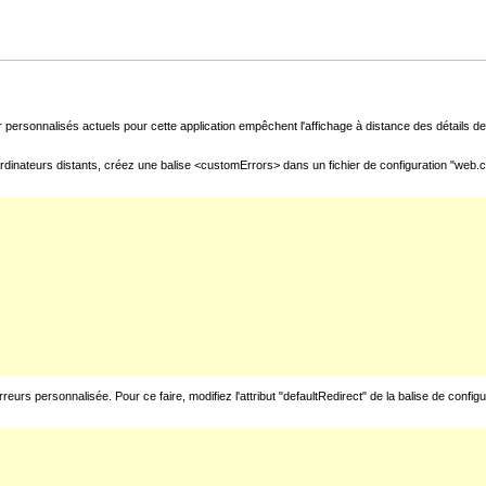
 personnalisés actuels pour cette application empêchent l'affichage à distance des détails de 
rdinateurs distants, créez une balise <customErrors> dans un fichier de configuration "web.con
urs personnalisée. Pour ce faire, modifiez l'attribut "defaultRedirect" de la balise de config