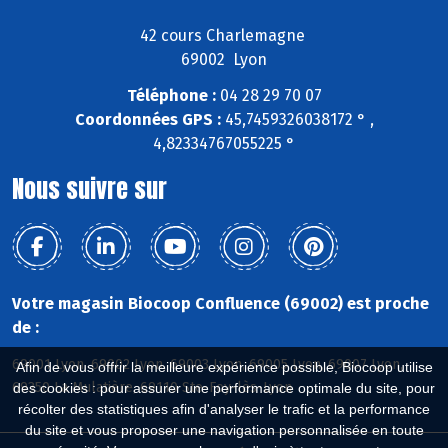
42 cours Charlemagne
69002 Lyon
Téléphone :
04 28 29 70 07
Coordonnées GPS :
45,7459326038172 ° ,
4,82334767055225 °
Nous suivre sur
Votre magasin Biocoop Confluence (69002) est proche
de :
69001 Lyon, 69002 Lyon, 69003 Lyon, 69005 Lyon, 69007 Lyon,
Afin de vous offrir la meilleure expérience possible, Biocoop utilise
69350 La Mulatière, 69110 Ste-Foy-lès-Lyon
des cookies : pour assurer une performance optimale du site, pour
récolter des statistiques afin d'analyser le trafic et la performance
du site et vous proposer une navigation personnalisée en toute