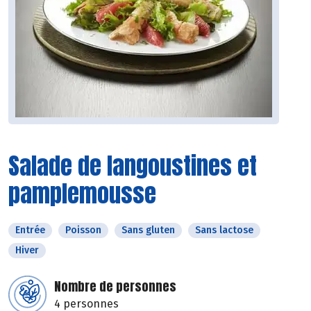
Salade de langoustines et
pamplemousse
Entrée
Poisson
Sans gluten
Sans lactose
Hiver
Nombre de personnes
4 personnes