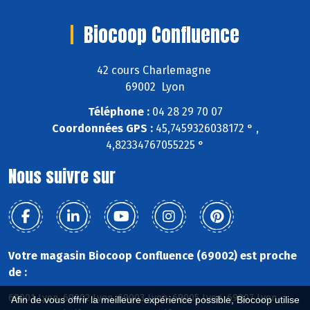
Biocoop Confluence
42 cours Charlemagne
69002 Lyon
Téléphone :
04 28 29 70 07
Coordonnées GPS :
45,7459326038172 ° ,
4,82334767055225 °
Nous suivre sur
Votre magasin Biocoop Confluence (69002) est proche
de :
69001 Lyon, 69002 Lyon, 69003 Lyon, 69005 Lyon, 69007 Lyon,
Afin de vous offrir la meilleure expérience possible, Biocoop utilise