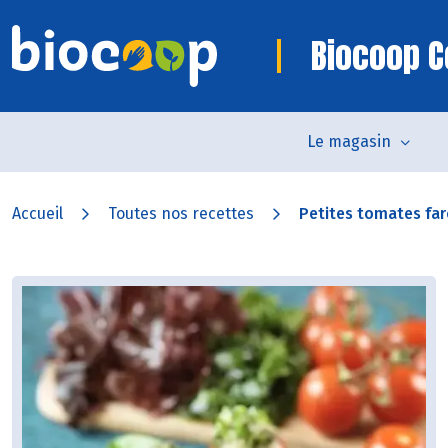
Biocoop C
Le magasin
Accueil
Toutes nos recettes
Petites tomates farc