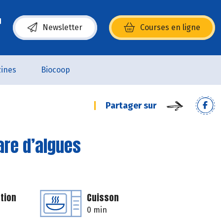
Newsletter
Courses en ligne
(s’ouvre dans une nouvelle fenêtre)
ines
Biocoop
Partager sur
are d’algues
tion
Cuisson
0 min