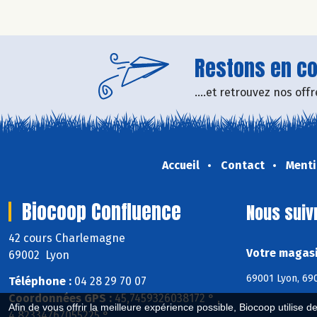
Restons en con
....et retrouvez nos of
Accueil
Contact
Menti
Biocoop Confluence
Nous suiv
42 cours Charlemagne
Votre magasi
69002 Lyon
69001 Lyon, 690
Téléphone :
04 28 29 70 07
Coordonnées GPS :
45,7459326038172 ° ,
Afin de vous offrir la meilleure expérience possible, Biocoop utilise d
4,82334767055225 °