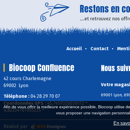
Restons en con
....et retrouvez nos of
Accueil
Contact
Menti
Biocoop Confluence
Nous suiv
42 cours Charlemagne
Votre magasi
69002 Lyon
69001 Lyon, 690
Téléphone :
04 28 29 70 07
Coordonnées GPS :
45,7459326038172 ° ,
Afin de vous offrir la meilleure expérience possible, Biocoop utilise d
4,82334767055225 °
vous proposer une navigation personnal
En savoi
Réalisé par