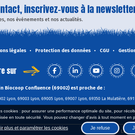
tact, inscrivez-vous à la newsletter
fres, nos événements et nos actualités.
ons légales
Protection des données
CGU
Gestio
re sur
n Biocoop Confluence (69002) est proche de :
02 Lyon, 69003 Lyon, 69005 Lyon, 69007 Lyon, 69350 La Mulatière, 69
es cookies : pour assurer une performance optimale du site, pour récolter
isée en toute sécurité. Vous pouvez changer d'avis à tout moment en 
r plus et paramétrer les cookies
Je refuse
J
Biocoop.fr
Le ré