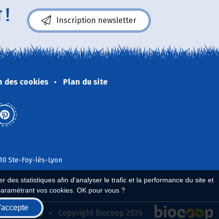
 !
Inscription newsletter
n des cookies
Plan du site
110 Ste-Foy-lès-Lyon
 des statistiques afin d'analyser le trafic et la performance du site et
paramétrant vos cookies. OK pour vous ?
'accepte
seau Biocoop
Copyright Biocoop 2026