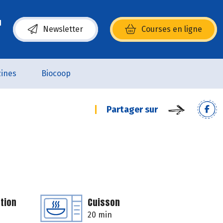
Newsletter
Courses en ligne
(s’ouvre dans une nouvelle fenêtre)
ines
Biocoop
Partager sur
tion
Cuisson
20 min