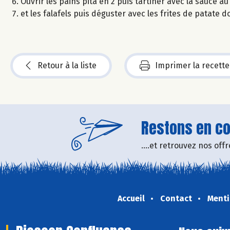
Ouvrir les pains pita en 2 puis tartiner avec la sauce 
et les falafels puis déguster avec les frites de patate d
Retour à la liste
Imprimer la recette
Restons en con
....et retrouvez nos of
Accueil
Contact
Menti