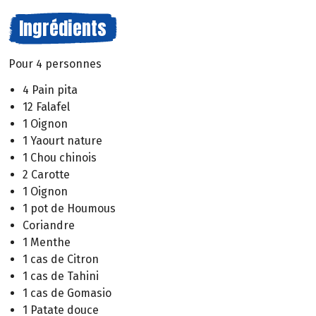
Ingrédients
Pour 4 personnes
4 Pain pita
12 Falafel
1 Oignon
1 Yaourt nature
1 Chou chinois
2 Carotte
1 Oignon
1 pot de Houmous
Coriandre
1 Menthe
1 cas de Citron
1 cas de Tahini
1 cas de Gomasio
1 Patate douce