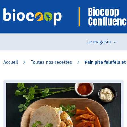
Biocoop
Confluen
Le magasin
Accueil
Toutes nos recettes
Pain pita falafels et 