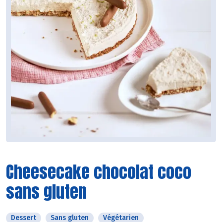
Cheesecake chocolat coco
sans gluten
Dessert
Sans gluten
Végétarien