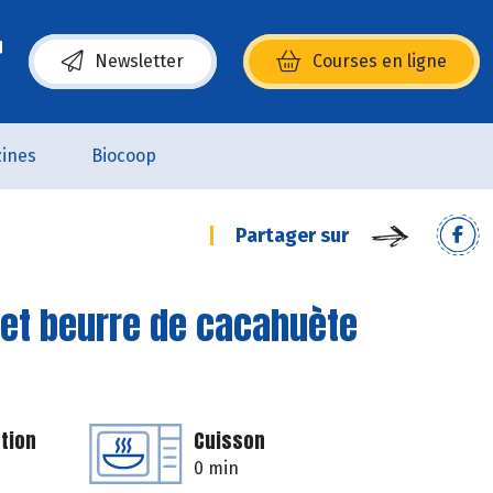
Newsletter
Courses en ligne
(s’ouvre dans une nouvelle fenêtre)
ines
Biocoop
Partager sur
 et beurre de cacahuète
tion
Cuisson
0 min