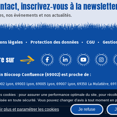
tact, inscrivez-vous à la newsletter
fres, nos événements et nos actualités.
ons légales
Protection des données
CGU
Gestio
re sur
n Biocoop Confluence (69002) est proche de :
02 Lyon, 69003 Lyon, 69005 Lyon, 69007 Lyon, 69350 La Mulatière, 69
es cookies : pour assurer une performance optimale du site, pour récolter
isée en toute sécurité. Vous pouvez changer d'avis à tout moment en 
r plus et paramétrer les cookies
Je refuse
J
Biocoop.fr
Le ré