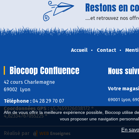
Restons en con
....et retrouvez nos of
Accueil
Contact
Menti
Biocoop Confluence
Nous suiv
42 cours Charlemagne
Votre magasi
69002 Lyon
69001 Lyon, 690
Téléphone :
04 28 29 70 07
Coordonnées GPS :
45,7459326038172 ° ,
Afin de vous offrir la meilleure expérience possible, Biocoop utilise d
4,82334767055225 °
vous proposer une navigation personnal
En savoi
Réalisé par