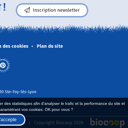
 !
Inscription newsletter
n des cookies
Plan du site
110 Ste-Foy-lès-Lyon
 des statistiques afin d'analyser le trafic et la performance du site et
paramétrant vos cookies. OK pour vous ?
'accepte
seau Biocoop
Copyright Biocoop 2026