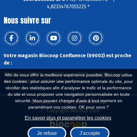
4,82334767055225 °
Nous suivre sur
Votre magasin Biocoop Confluence (69002) est proche
de :
69001 Lyon, 69002 Lyon, 69003 Lyon, 69005 Lyon, 69007 Lyon,
Afin de vous offrir la meilleure expérience possible, Biocoop utilise
69350 La Mulatière, 69110 Ste-Foy-lès-Lyon
des cookies : pour assurer une performance optimale du site, pour
récolter des statistiques afin d'analyser le trafic et la performance
du site et vous proposer une navigation personnalisée en toute
sécurité. Vous pouvez changer d'avis à tout moment en
Biocoop.fr
Le réseau Biocoop
paramétrant vos cookies. OK pour vous ?
Copyright Biocoop 2026
En savoir plus et paramétrer les cookies
Je refuse
J'accepte