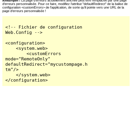
Remarques :
La page d'erreurs actuellement affichée peut être remplacée par une page
d'erreurs personnalisée. Pour ce faire, modifiez l'attribut "defaultRedirect" de la balise de
configuration <customErrors> de l'application, de sorte qu'il pointe vers une URL de la
page d'erreurs personnalisée !
<!-- Fichier de configuration 
Web.Config -->

<configuration>

    <system.web>

        <customErrors 
mode="RemoteOnly" 
defaultRedirect="mycustompage.h
tm"/>

    </system.web>

</configuration>