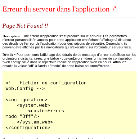
Erreur du serveur dans l'application '/'.
Page Not Found !!
Description :
Une erreur d'application s'est produite sur le serveur. Les paramètres
d'erreur personnalisés actuels pour cette application empêchent l'affichage à distance
des détails de l'erreur de l'application (pour des raisons de sécurité). Cependant, ils
peuvent être affichés par les navigateurs qui s'exécutent sur l'ordinateur serveur local.
Détails =
Pour permettre l'affichage des détails de ce message d'erreur spécifique sur les
ordinateurs distants, créez une balise <customErrors> dans un fichier de configuration
"web.config" situé dans le répertoire racine de l'application Web en cours. Attribuez
ensuite la valeur "off" à l'attribut "mode" de cette balise <customErrors>.
<!-- Fichier de configuration 
Web.Config -->

<configuration>

    <system.web>

        <customErrors 
mode="Off"/>

    </system.web>

</configuration>