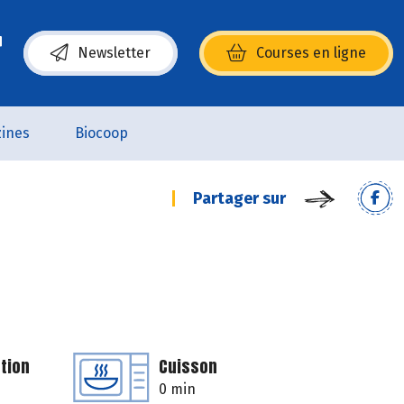
Newsletter
Courses en ligne
(s’ouvre dans une nouvelle fenêtre)
ines
Biocoop
Partager sur
tion
Cuisson
0 min