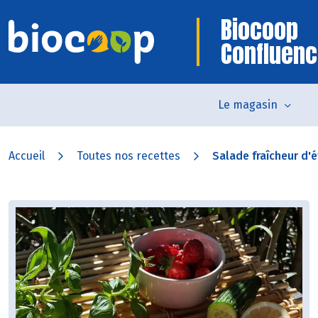
Biocoop
Confluen
Le magasin
Accueil
Toutes nos recettes
Salade fraîcheur d'