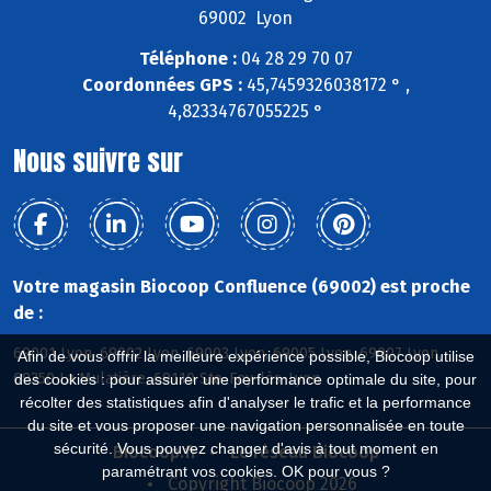
69002 Lyon
Téléphone :
04 28 29 70 07
Coordonnées GPS :
45,7459326038172 ° ,
4,82334767055225 °
Nous suivre sur
Votre magasin Biocoop Confluence (69002) est proche
de :
69001 Lyon, 69002 Lyon, 69003 Lyon, 69005 Lyon, 69007 Lyon,
Afin de vous offrir la meilleure expérience possible, Biocoop utilise
69350 La Mulatière, 69110 Ste-Foy-lès-Lyon
des cookies : pour assurer une performance optimale du site, pour
récolter des statistiques afin d'analyser le trafic et la performance
du site et vous proposer une navigation personnalisée en toute
sécurité. Vous pouvez changer d'avis à tout moment en
Biocoop.fr
Le réseau Biocoop
paramétrant vos cookies. OK pour vous ?
Copyright Biocoop 2026