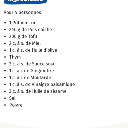
Pour 4 personnes
1 Potimarron
240 g de Pois chiche
200 g de Tofu
2 c. à s. de Miel
1 c. à s. de Huile d'olive
Thym
2 c. à s. de Sauce soja
1 c. à c de Gingembre
1 c. à c de Moutarde
1 c. à s. de Vinaigre balsamique
3 c. à s. de Huile de sésame
Sel
Poivre