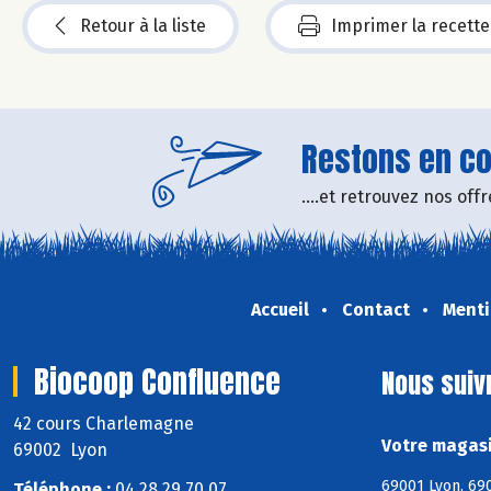
Retour à la liste
Imprimer la recette
Restons en con
....et retrouvez nos of
Accueil
Contact
Menti
Biocoop Confluence
Nous suiv
42 cours Charlemagne
Votre magasi
69002 Lyon
69001 Lyon, 690
Téléphone :
04 28 29 70 07