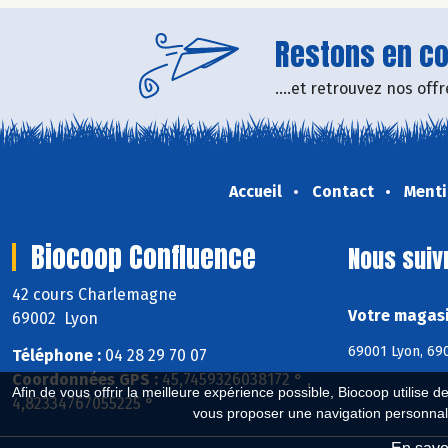
Restons en con
....et retrouvez nos of
Accueil
Contact
Menti
Biocoop Confluence
Nous suiv
42 cours Charlemagne
Votre magasi
69002 Lyon
69001 Lyon, 690
Téléphone :
04 28 29 70 07
Coordonnées GPS :
45,7459326038172 ° ,
Afin de vous offrir la meilleure expérience possible, Biocoop utilise d
4,82334767055225 °
vous proposer une navigation personnal