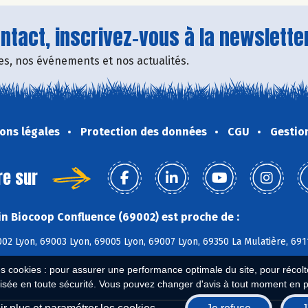
tact, inscrivez-vous à la newsletter
fres, nos événements et nos actualités.
ons légales
Protection des données
CGU
Gestio
re sur
n Biocoop Confluence (69002) est proche de :
02 Lyon, 69003 Lyon, 69005 Lyon, 69007 Lyon, 69350 La Mulatière, 69
es cookies : pour assurer une performance optimale du site, pour récolter
isée en toute sécurité. Vous pouvez changer d'avis à tout moment en 