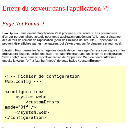
Erreur du serveur dans l'application '/'.
Page Not Found !!
Description :
Une erreur d'application s'est produite sur le serveur. Les paramètres
d'erreur personnalisés actuels pour cette application empêchent l'affichage à distance
des détails de l'erreur de l'application (pour des raisons de sécurité). Cependant, ils
peuvent être affichés par les navigateurs qui s'exécutent sur l'ordinateur serveur local.
Détails =
Pour permettre l'affichage des détails de ce message d'erreur spécifique sur les
ordinateurs distants, créez une balise <customErrors> dans un fichier de configuration
"web.config" situé dans le répertoire racine de l'application Web en cours. Attribuez
ensuite la valeur "off" à l'attribut "mode" de cette balise <customErrors>.
<!-- Fichier de configuration 
Web.Config -->

<configuration>

    <system.web>

        <customErrors 
mode="Off"/>

    </system.web>

</configuration>