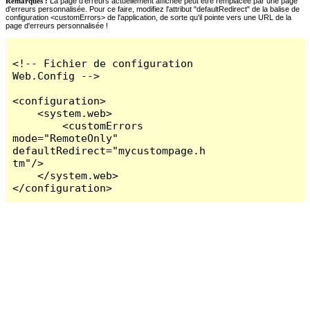
Remarques :
La page d'erreurs actuellement affichée peut être remplacée par une page
d'erreurs personnalisée. Pour ce faire, modifiez l'attribut "defaultRedirect" de la balise de
configuration <customErrors> de l'application, de sorte qu'il pointe vers une URL de la
page d'erreurs personnalisée !
<!-- Fichier de configuration 
Web.Config -->

<configuration>

    <system.web>

        <customErrors 
mode="RemoteOnly" 
defaultRedirect="mycustompage.h
tm"/>

    </system.web>

</configuration>