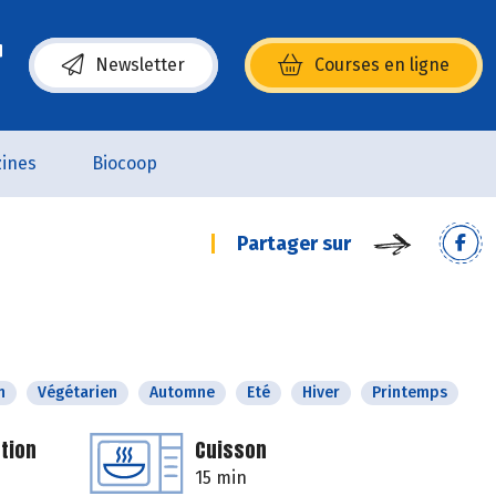
Newsletter
Courses en ligne
(s’ouvre dans une nouvelle fenêtre)
ines
Biocoop
Partager sur
n
Végétarien
Automne
Eté
Hiver
Printemps
tion
Cuisson
15 min