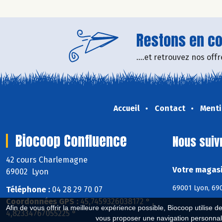
Restons en con
....et retrouvez nos of
Accueil
Contact
Menti
Biocoop Confluence
Nous suiv
42 cours Charlemagne
Votre magasi
69002 Lyon
69001 Lyon, 690
Téléphone :
04 28 29 70 07
Coordonnées GPS :
45,7459326038172 ° ,
Afin de vous offrir la meilleure expérience possible, Biocoop utilise d
4,82334767055225 °
vous proposer une navigation personnal