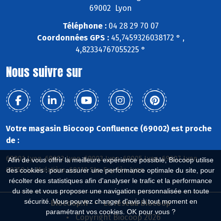
69002 Lyon
Téléphone :
04 28 29 70 07
Coordonnées GPS :
45,7459326038172 ° ,
4,82334767055225 °
Nous suivre sur
Votre magasin Biocoop Confluence (69002) est proche
de :
69001 Lyon, 69002 Lyon, 69003 Lyon, 69005 Lyon, 69007 Lyon,
Afin de vous offrir la meilleure expérience possible, Biocoop utilise
69350 La Mulatière, 69110 Ste-Foy-lès-Lyon
des cookies : pour assurer une performance optimale du site, pour
récolter des statistiques afin d'analyser le trafic et la performance
du site et vous proposer une navigation personnalisée en toute
sécurité. Vous pouvez changer d'avis à tout moment en
Biocoop.fr
Le réseau Biocoop
paramétrant vos cookies. OK pour vous ?
Copyright Biocoop 2026