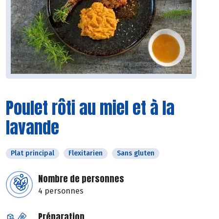
Poulet rôti au miel et à la
lavande
Plat principal
Flexitarien
Sans gluten
Nombre de personnes
4 personnes
Préparation