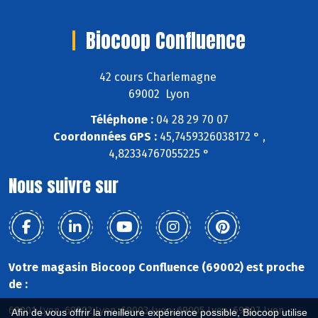
Biocoop Confluence
42 cours Charlemagne
69002 Lyon
Téléphone :
04 28 29 70 07
Coordonnées GPS :
45,7459326038172 ° ,
4,82334767055225 °
Nous suivre sur
Votre magasin Biocoop Confluence (69002) est proche
de :
69001 Lyon, 69002 Lyon, 69003 Lyon, 69005 Lyon, 69007 Lyon,
Afin de vous offrir la meilleure expérience possible, Biocoop utilise