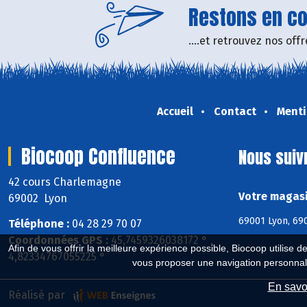
Restons en con
....et retrouvez nos of
Accueil
Contact
Menti
Biocoop Confluence
Nous suiv
42 cours Charlemagne
Votre magasi
69002 Lyon
69001 Lyon, 690
Téléphone :
04 28 29 70 07
Coordonnées GPS :
45,7459326038172 ° ,
Afin de vous offrir la meilleure expérience possible, Biocoop utilise d
4,82334767055225 °
vous proposer une navigation personnal
En savoi
Réalisé par