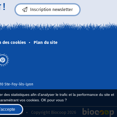
 !
Inscription newsletter
n des cookies
Plan du site
110 Ste-Foy-lès-Lyon
 des statistiques afin d'analyser le trafic et la performance du site et
paramétrant vos cookies. OK pour vous ?
'accepte
seau Biocoop
Copyright Biocoop 2026