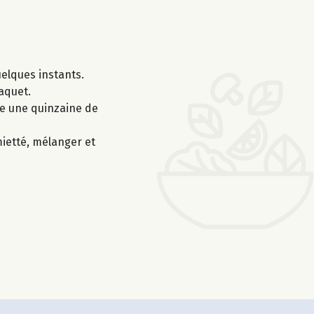
uelques instants.
paquet.
ire une quinzaine de
mietté, mélanger et