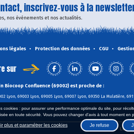
tact, inscrivez-vous à la newsletter
fres, nos événements et nos actualités.
ons légales
Protection des données
CGU
Gestio
re sur
n Biocoop Confluence (69002) est proche de :
02 Lyon, 69003 Lyon, 69005 Lyon, 69007 Lyon, 69350 La Mulatière, 69
es cookies : pour assurer une performance optimale du site, pour récolter
isée en toute sécurité. Vous pouvez changer d'avis à tout moment en 
r plus et paramétrer les cookies
Je refuse
J
Biocoop.fr
Le ré