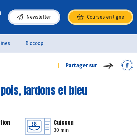
Newsletter
Courses en ligne
(s’ouvre dans une nouvelle fenêtre)
ines
Biocoop
Partager sur
 pois, lardons et bleu
tion
Cuisson
30 min