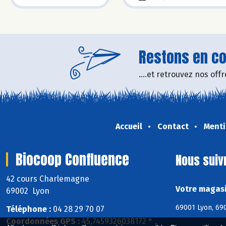
Restons en con
....et retrouvez nos of
Accueil
Contact
Menti
Biocoop Confluence
Nous suiv
42 cours Charlemagne
Votre magasi
69002 Lyon
69001 Lyon, 690
Téléphone :
04 28 29 70 07
Coordonnées GPS :
45,7459326038172 ° ,