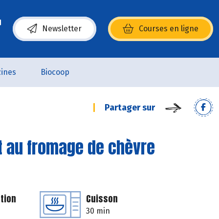
Newsletter
Courses en ligne
(s’ouvre dans une nouvelle fenêtre)
ines
Biocoop
Partager sur
t au fromage de chèvre
tion
Cuisson
30 min