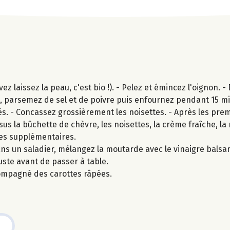
 laissez la peau, c'est bio !). - Pelez et émincez l'oignon. - 
ive, parsemez de sel et de poivre puis enfournez pendant 15 m
s. - Concassez grossièrement les noisettes. - Après les pre
essus la bûchette de chèvre, les noisettes, la crème fraîche, l
tes supplémentaires.
ns un saladier, mélangez la moutarde avec le vinaigre balsami
juste avant de passer à table.
ompagné des carottes râpées.