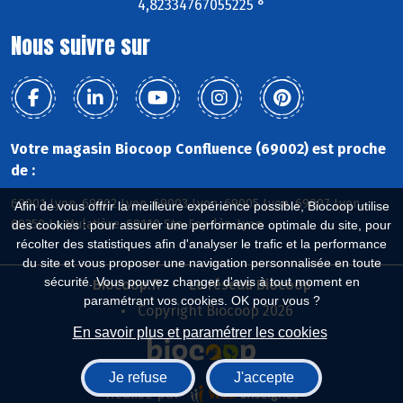
4,82334767055225 °
Nous suivre sur
Votre magasin Biocoop Confluence (69002) est proche
de :
69001 Lyon, 69002 Lyon, 69003 Lyon, 69005 Lyon, 69007 Lyon,
Afin de vous offrir la meilleure expérience possible, Biocoop utilise
69350 La Mulatière, 69110 Ste-Foy-lès-Lyon
des cookies : pour assurer une performance optimale du site, pour
récolter des statistiques afin d'analyser le trafic et la performance
du site et vous proposer une navigation personnalisée en toute
sécurité. Vous pouvez changer d'avis à tout moment en
Biocoop.fr
Le réseau Biocoop
paramétrant vos cookies. OK pour vous ?
Copyright Biocoop 2026
En savoir plus et paramétrer les cookies
Je refuse
J'accepte
Réalisé par