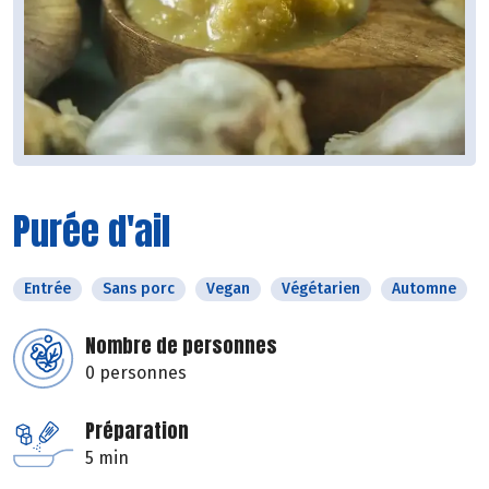
Purée d'ail
Entrée
Sans porc
Vegan
Végétarien
Automne
Nombre de personnes
0 personnes
Préparation
5 min