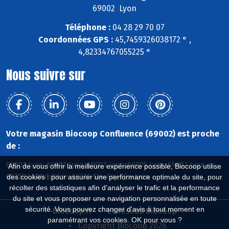
69002 Lyon
Téléphone :
04 28 29 70 07
Coordonnées GPS :
45,7459326038172 ° ,
4,82334767055225 °
Nous suivre sur
Votre magasin Biocoop Confluence (69002) est proche
de :
69001 Lyon, 69002 Lyon, 69003 Lyon, 69005 Lyon, 69007 Lyon,
Afin de vous offrir la meilleure expérience possible, Biocoop utilise
69350 La Mulatière, 69110 Ste-Foy-lès-Lyon
des cookies : pour assurer une performance optimale du site, pour
récolter des statistiques afin d'analyser le trafic et la performance
du site et vous proposer une navigation personnalisée en toute
sécurité. Vous pouvez changer d'avis à tout moment en
Biocoop.fr
Le réseau Biocoop
paramétrant vos cookies. OK pour vous ?
Copyright Biocoop 2026