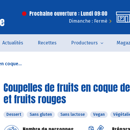
Prochaine ouverture : Lundi 09:00
ce
Dimanche : Fermé
Actualités
Recettes
Producteurs
Magaz
en coque...
Coupelles de fruits en coque de
et fruits rouges
Dessert
Sans gluten
Sans lactose
Vegan
Végétali
Nombre de personnes
Prépara