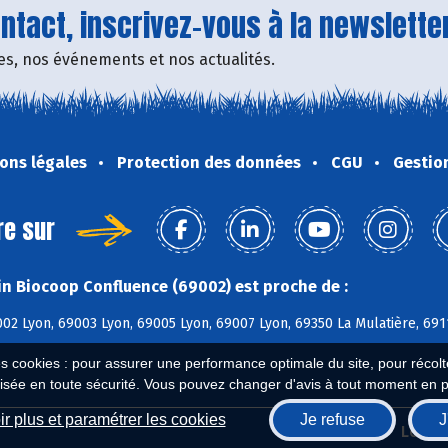
tact, inscrivez-vous à la newsletter
fres, nos événements et nos actualités.
ons légales
Protection des données
CGU
Gestio
re sur
n Biocoop Confluence (69002) est proche de :
02 Lyon, 69003 Lyon, 69005 Lyon, 69007 Lyon, 69350 La Mulatière, 69
es cookies : pour assurer une performance optimale du site, pour récolter
isée en toute sécurité. Vous pouvez changer d'avis à tout moment en 
r plus et paramétrer les cookies
Je refuse
J
Biocoop.fr
Le ré