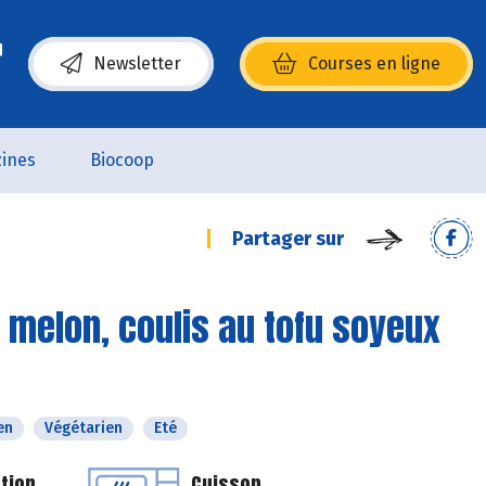
Newsletter
Courses en ligne
(s’ouvre dans une nouvelle fenêtre)
ines
Biocoop
Partager sur
 melon, coulis au tofu soyeux
en
Végétarien
Eté
tion
Cuisson