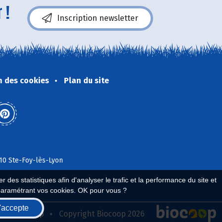
 !
Inscription newsletter
n des cookies
Plan du site
110 Ste-Foy-lès-Lyon
 des statistiques afin d'analyser le trafic et la performance du site et
paramétrant vos cookies. OK pour vous ?
'accepte
seau Biocoop
Copyright Biocoop 2026