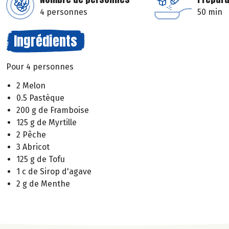
4 personnes
50 min
Ingrédients
Pour 4 personnes
2 Melon
0.5 Pastèque
200 g de Framboise
125 g de Myrtille
2 Pêche
3 Abricot
125 g de Tofu
1 c de Sirop d'agave
2 g de Menthe