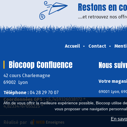
Restons en con
....et retrouvez nos of
Accueil
Contact
Menti
Biocoop Confluence
Nous suiv
42 cours Charlemagne
Votre magasi
69002 Lyon
69001 Lyon, 690
Téléphone :
04 28 29 70 07
Coordonnées GPS :
45,7459326038172 ° ,
Afin de vous offrir la meilleure expérience possible, Biocoop utilise d
4,82334767055225 °
vous proposer une navigation personnal
En savoi
Réalisé par