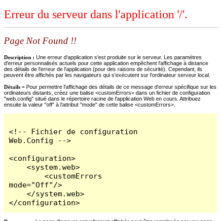
Erreur du serveur dans l'application '/'.
Page Not Found !!
Description :
Une erreur d'application s'est produite sur le serveur. Les paramètres
d'erreur personnalisés actuels pour cette application empêchent l'affichage à distance
des détails de l'erreur de l'application (pour des raisons de sécurité). Cependant, ils
peuvent être affichés par les navigateurs qui s'exécutent sur l'ordinateur serveur local.
Détails =
Pour permettre l'affichage des détails de ce message d'erreur spécifique sur les
ordinateurs distants, créez une balise <customErrors> dans un fichier de configuration
"web.config" situé dans le répertoire racine de l'application Web en cours. Attribuez
ensuite la valeur "off" à l'attribut "mode" de cette balise <customErrors>.
<!-- Fichier de configuration 
Web.Config -->

<configuration>

    <system.web>

        <customErrors 
mode="Off"/>

    </system.web>

</configuration>