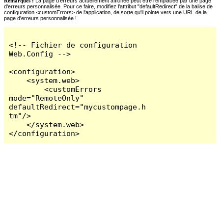
Remarques :
La page d'erreurs actuellement affichée peut être remplacée par une page
d'erreurs personnalisée. Pour ce faire, modifiez l'attribut "defaultRedirect" de la balise de
configuration <customErrors> de l'application, de sorte qu'il pointe vers une URL de la
page d'erreurs personnalisée !
<!-- Fichier de configuration 
Web.Config -->

<configuration>

    <system.web>

        <customErrors 
mode="RemoteOnly" 
defaultRedirect="mycustompage.h
tm"/>

    </system.web>

</configuration>