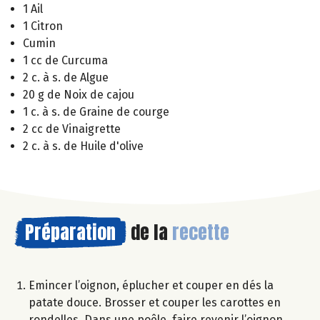
1 Ail
1 Citron
Cumin
1 cc de Curcuma
2 c. à s. de Algue
20 g de Noix de cajou
1 c. à s. de Graine de courge
2 cc de Vinaigrette
2 c. à s. de Huile d'olive
Préparation
de la
recette
Emincer l’oignon, éplucher et couper en dés la
patate douce. Brosser et couper les carottes en
rondelles. Dans une poêle, faire revenir l’oignon