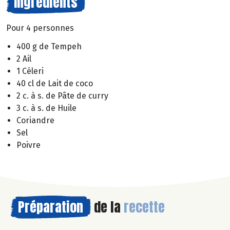
Ingrédients
Pour 4 personnes
400 g de Tempeh
2 Ail
1 Céleri
40 cl de Lait de coco
2 c. à s. de Pâte de curry
3 c. à s. de Huile
Coriandre
Sel
Poivre
Préparation
de la
recette