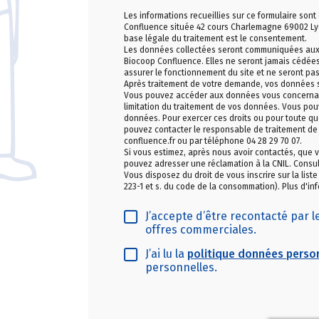
Les informations recueillies sur ce formulaire sont
Confluence située 42 cours Charlemagne 69002 Ly
base légale du traitement est le consentement.
Les données collectées seront communiquées aux se
Biocoop Confluence. Elles ne seront jamais cédées 
assurer le fonctionnement du site et ne seront p
Après traitement de votre demande, vos données 
Vous pouvez accéder aux données vous concernant, 
limitation du traitement de vos données. Vous pou
données. Pour exercer ces droits ou pour toute que
pouvez contacter le responsable de traitement de
confluence.fr ou par téléphone 04 28 29 70 07.
Si vous estimez, après nous avoir contactés, que v
pouvez adresser une réclamation à la CNIL. Consul
Vous disposez du droit de vous inscrire sur la list
223-1 et s. du code de la consommation). Plus d'inf
J’accepte d’être recontacté par 
offres commerciales.
J’ai lu la
politique données perso
personnelles.