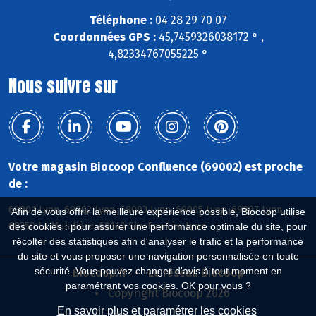
Téléphone :
04 28 29 70 07
Coordonnées GPS :
45,7459326038172 ° ,
4,82334767055225 °
Nous suivre sur
Votre magasin Biocoop Confluence (69002) est proche
de :
69001 Lyon, 69002 Lyon, 69003 Lyon, 69005 Lyon, 69007 Lyon,
Afin de vous offrir la meilleure expérience possible, Biocoop utilise
69350 La Mulatière, 69110 Ste-Foy-lès-Lyon
des cookies : pour assurer une performance optimale du site, pour
récolter des statistiques afin d'analyser le trafic et la performance
du site et vous proposer une navigation personnalisée en toute
sécurité. Vous pouvez changer d'avis à tout moment en
Biocoop.fr
Le réseau Biocoop
paramétrant vos cookies. OK pour vous ?
Copyright Biocoop 2026
En savoir plus et paramétrer les cookies