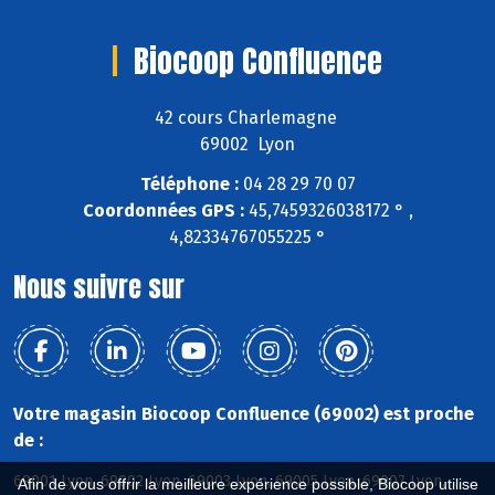
Biocoop Confluence
42 cours Charlemagne
69002 Lyon
Téléphone :
04 28 29 70 07
Coordonnées GPS :
45,7459326038172 ° ,
4,82334767055225 °
Nous suivre sur
Votre magasin Biocoop Confluence (69002) est proche
de :
69001 Lyon, 69002 Lyon, 69003 Lyon, 69005 Lyon, 69007 Lyon,
Afin de vous offrir la meilleure expérience possible, Biocoop utilise