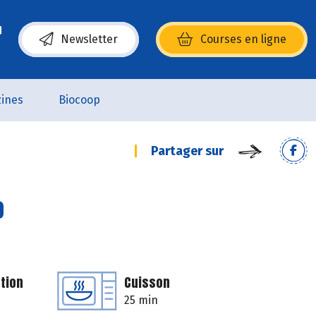
Newsletter
Courses en ligne
(s’ouvre dans une nouvelle fenêtre)
ines
Biocoop
Partager sur
o
tion
Cuisson
25 min