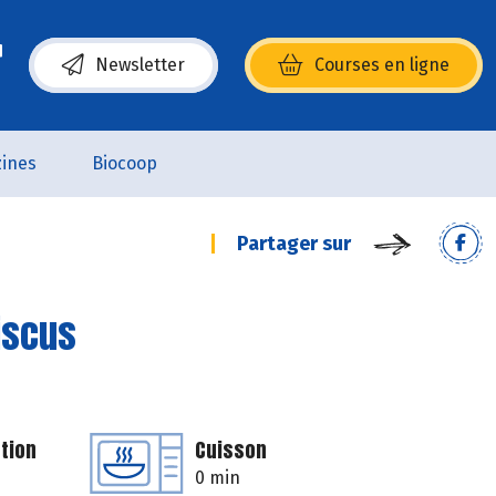
Newsletter
Courses en ligne
(s’ouvre dans une nouvelle fenêtre)
ines
Biocoop
Partager sur
biscus
tion
Cuisson
0 min