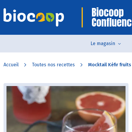
Biocoop
Confluen
Le magasin
Accueil
Toutes nos recettes
Mocktail Kéfir fruit