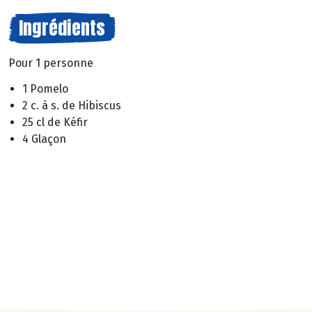
Ingrédients
Pour 1 personne
1 Pomelo
2 c. à s. de Hibiscus
25 cl de Kéfir
4 Glaçon